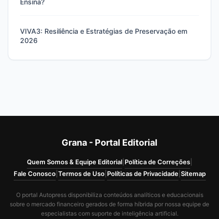
Ensina?
VIVA3: Resiliência e Estratégias de Preservação em
2026
Grana - Portal Editorial
Quem Somos & Equipe Editorial
|
Política de Correções
|
Fale Conosco
|
Termos de Uso
|
Políticas de Privacidade
|
Sitemap
O portal Autopress disponibiliza conteúdos analíticos e educacionais
sobre o mercado financeiro gerados de forma híbrida por nossa equipe de
especialistas com suporte de inteligência artificial.