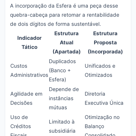
A incorporação da Esfera é uma peça desse
quebra-cabeça para retomar a rentabilidade
de dois dígitos de forma sustentável.
Estrutura
Estrutura
Indicador
Atual
Proposta
Tático
(Apartada)
(Incorporada)
Duplicados
Custos
Unificados e
(Banco +
Administrativos
Otimizados
Esfera)
Depende de
Agilidade em
Diretoria
instâncias
Decisões
Executiva Única
mútuas
Uso de
Otimização no
Limitado à
Créditos
Balanço
subsidiária
Fiscais
Consolidado