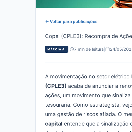
← Voltar para publicações
Copel (CPLE3): Recompra de Ações 
|
7 min de leitura
|
24/05/202
MÁRCIA A.
A movimentação no setor elétrico 
(CPLE3)
acaba de anunciar a reno
ações, um movimento que sinaliz
tesouraria. Como estrategista, ve
uma gestão de riscos afiada. O m
capital
entende que a sinalização d