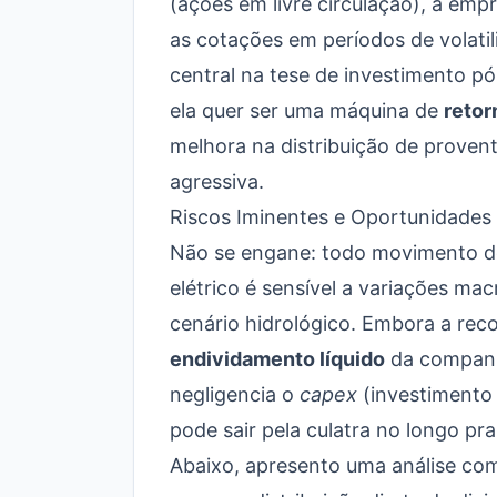
(ações em livre circulação), a emp
as cotações em períodos de volatil
central na tese de investimento p
ela quer ser uma máquina de
retor
melhora na distribuição de proven
agressiva.
Riscos Iminentes e Oportunidades 
Não se engane: todo movimento d
elétrico é sensível a variações ma
cenário hidrológico. Embora a reco
endividamento líquido
da companh
negligencia o
capex
(investimento 
pode sair pela culatra no longo pra
Abaixo, apresento uma análise co