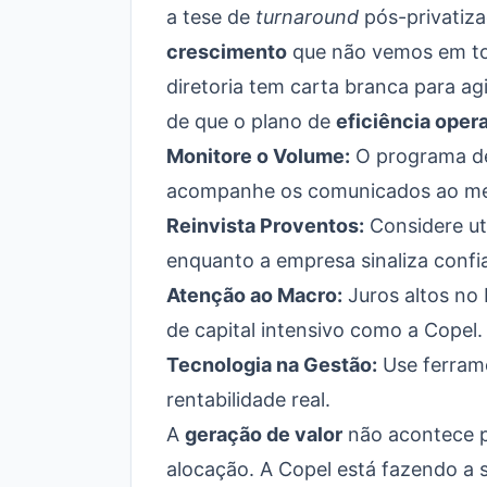
a tese de
turnaround
pós-privatiz
crescimento
que não vemos em tod
diretoria tem carta branca para a
de que o plano de
eficiência oper
Monitore o Volume:
O programa de
acompanhe os comunicados ao me
Reinvista Proventos:
Considere ut
enquanto a empresa sinaliza confi
Atenção ao Macro:
Juros altos no 
de capital intensivo como a Copel.
Tecnologia na Gestão:
Use ferrame
rentabilidade real.
A
geração de valor
não acontece po
alocação. A Copel está fazendo a s