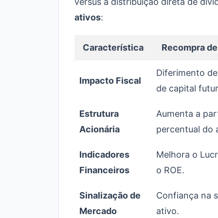
versus a distribuição direta de di
ativos
:
Característica
Recompra de
Diferimento d
Impacto Fiscal
de capital futu
Estrutura
Aumenta a par
Acionária
percentual do a
Indicadores
Melhora o Lucr
Financeiros
o ROE.
Sinalização de
Confiança na s
Mercado
ativo.