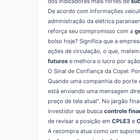
dos indicadores mais fortes de
sub
De acordo com informações veicu
administração da elétrica paranae
reforça seu compromisso com a
g
bolso hoje? Significa que a empresa
ações de circulação, o que, matem
futuros
e melhora o lucro por ação 
O Sinal de Confiança da Copel: P
Quando uma companhia do porte da
está enviando uma mensagem dire
preço de tela atual". No jargão fin
investidor que busca
controle fina
de revisar a posição em
CPLE3
e
A recompra atua como um suporte 