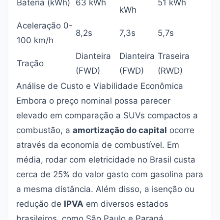
Bateria (kWh)
63 kWh
51 kWh
kWh
Aceleração 0-
8,2s
7,3s
5,7s
100 km/h
Dianteira
Dianteira
Traseira
Tração
(FWD)
(FWD)
(RWD)
Análise de Custo e Viabilidade Econômica
Embora o preço nominal possa parecer
elevado em comparação a SUVs compactos a
combustão, a
amortização do capital
ocorre
através da economia de combustível. Em
média, rodar com eletricidade no Brasil custa
cerca de 25% do valor gasto com gasolina para
a mesma distância. Além disso, a isenção ou
redução de
IPVA
em diversos estados
brasileiros, como São Paulo e Paraná,