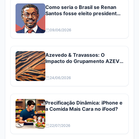
Como seria o Brasil se Renan
Santos fosse eleito presidente?
Confira
09/06/2026
Azevedo & Travassos: O
Impacto do Grupamento AZEV3
e AZEV4
24/06/2026
Precificação Dinâmica: iPhone e
a Comida Mais Cara no iFood?
22/07/2026