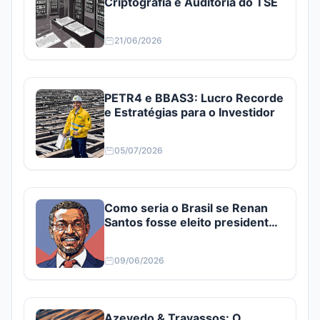
Criptografia e Auditoria do TSE
21/06/2026
PETR4 e BBAS3: Lucro Recorde
e Estratégias para o Investidor
05/07/2026
Como seria o Brasil se Renan
Santos fosse eleito presidente?
Confira
09/06/2026
Azevedo & Travassos: O