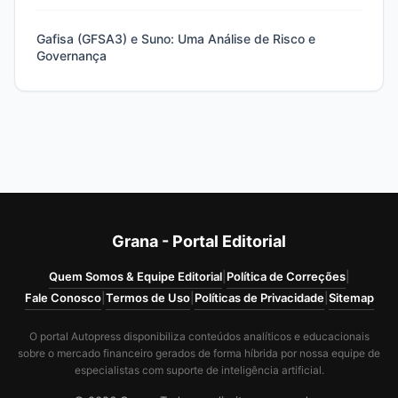
Gafisa (GFSA3) e Suno: Uma Análise de Risco e
Governança
Grana - Portal Editorial
Quem Somos & Equipe Editorial
|
Política de Correções
|
Fale Conosco
|
Termos de Uso
|
Políticas de Privacidade
|
Sitemap
O portal Autopress disponibiliza conteúdos analíticos e educacionais
sobre o mercado financeiro gerados de forma híbrida por nossa equipe de
especialistas com suporte de inteligência artificial.