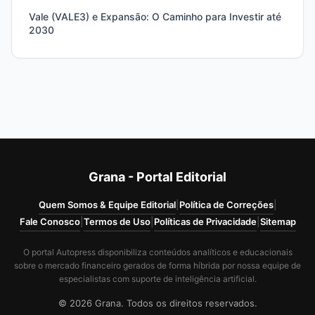
Vale (VALE3) e Expansão: O Caminho para Investir até
2030
Grana - Portal Editorial
Quem Somos & Equipe Editorial
|
Política de Correções
|
Fale Conosco
|
Termos de Uso
|
Políticas de Privacidade
|
Sitemap
O portal Autopress disponibiliza conteúdos analíticos e educacionais
sobre o mercado financeiro gerados de forma híbrida por nossa equipe de
especialistas com suporte de inteligência artificial.
© 2026 Grana. Todos os direitos reservados.