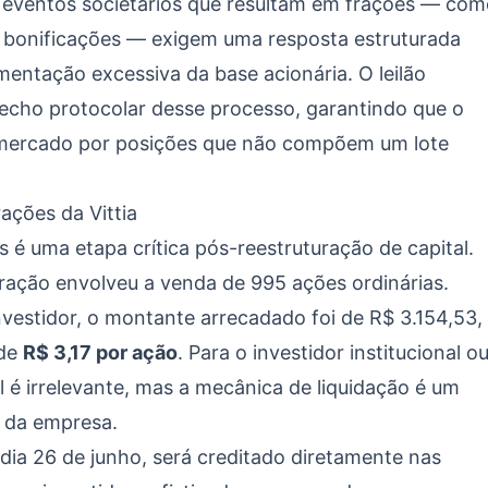
e eventos societários que resultam em frações — co
bonificações — exigem uma resposta estruturada
mentação excessiva da base acionária. O leilão
sfecho protocolar desse processo, garantindo que o
de mercado por posições que não compõem um lote
ações da Vittia
 é uma etapa crítica pós-reestruturação de capital.
eração envolveu a venda de 995 ações ordinárias.
nvestidor
, o montante arrecadado foi de R$ 3.154,53,
 de
R$ 3,17 por ação
. Para o investidor institucional o
l é irrelevante, mas a mecânica de liquidação é um
l da empresa.
ia 26 de junho, será creditado diretamente nas