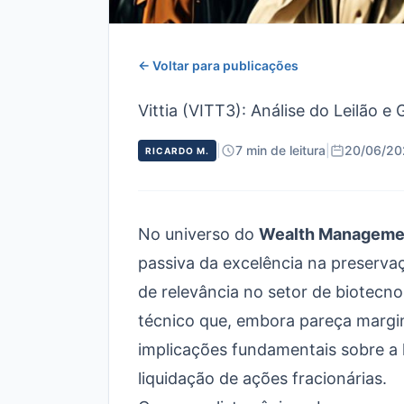
← Voltar para publicações
Vittia (VITT3): Análise do Leilão e
|
7 min de leitura
|
20/06/20
RICARDO M.
No universo do
Wealth Manageme
passiva da excelência na preserva
de relevância no setor de biotecn
técnico que, embora pareça margin
implicações fundamentais sobre a h
liquidação de ações fracionárias.