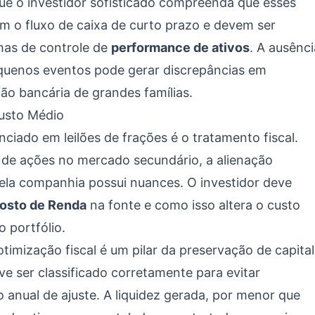
que o investidor sofisticado compreenda que esses
m o fluxo de caixa de curto prazo e devem ser
mas de controle de
performance de ativos
. A ausênci
quenos eventos pode gerar discrepâncias em
ação bancária de grandes famílias.
Custo Médio
iado em leilões de frações é o tratamento fiscal.
 de ações no mercado secundário, a alienação
pela companhia possui nuances. O investidor deve
osto de Renda
na fonte e como isso altera o custo
 portfólio.
timização fiscal é um pilar da preservação de capital
e ser classificado corretamente para evitar
o anual de ajuste. A liquidez gerada, por menor que