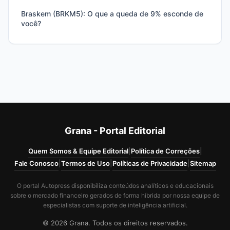
Braskem (BRKM5): O que a queda de 9% esconde de
você?
Grana - Portal Editorial
Quem Somos & Equipe Editorial
|
Política de Correções
|
Fale Conosco
|
Termos de Uso
|
Políticas de Privacidade
|
Sitemap
O portal Autopress disponibiliza conteúdos analíticos e educacionais
sobre o mercado financeiro gerados de forma híbrida por nossa equipe de
especialistas com suporte de inteligência artificial.
© 2026 Grana. Todos os direitos reservados.