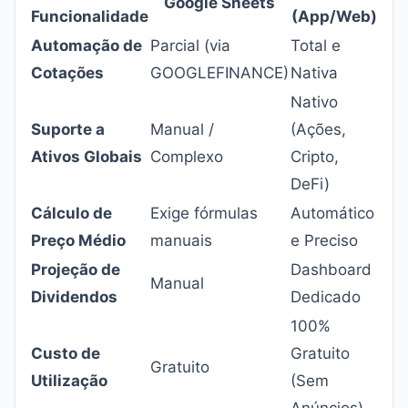
Google Sheets
Funcionalidade
(App/Web)
Automação de
Parcial (via
Total e
Cotações
GOOGLEFINANCE)
Nativa
Nativo
Suporte a
Manual /
(Ações,
Ativos Globais
Complexo
Cripto,
DeFi)
Cálculo de
Exige fórmulas
Automático
Preço Médio
manuais
e Preciso
Projeção de
Dashboard
Manual
Dividendos
Dedicado
100%
Custo de
Gratuito
Gratuito
Utilização
(Sem