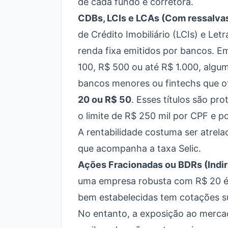
de cada fundo e corretora.
CDBs, LCIs e LCAs (Com ressalvas
de Crédito Imobiliário (LCIs) e Let
renda fixa emitidos por bancos. E
100, R$ 500 ou até R$ 1.000, algu
bancos menores ou fintechs que
20 ou R$ 50
. Esses títulos são pr
o limite de R$ 250 mil por CPF e 
A rentabilidade costuma ser atrela
que acompanha a taxa Selic.
Ações Fracionadas ou BDRs (Indi
uma empresa robusta com R$ 20 é 
bem estabelecidas tem cotações su
No entanto, a exposição ao mercad