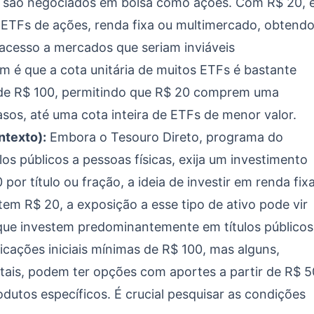
 são negociados em bolsa como ações. Com R$ 20, 
s ETFs de ações, renda fixa ou multimercado, obtend
acesso a mercados que seriam inviáveis
m é que a cota unitária de muitos ETFs é bastante
 de R$ 100, permitindo que R$ 20 comprem uma
sos, até uma cota inteira de ETFs de menor valor.
ntexto):
Embora o Tesouro Direto, programa do
los públicos a pessoas físicas, exija um investimento
or título ou fração, a ideia de investir em renda fix
em R$ 20, a exposição a esse tipo de ativo pode vir
ue investem predominantemente em títulos públicos
cações iniciais mínimas de R$ 100, mas alguns,
tais, podem ter opções com aportes a partir de R$ 5
utos específicos. É crucial pesquisar as condições