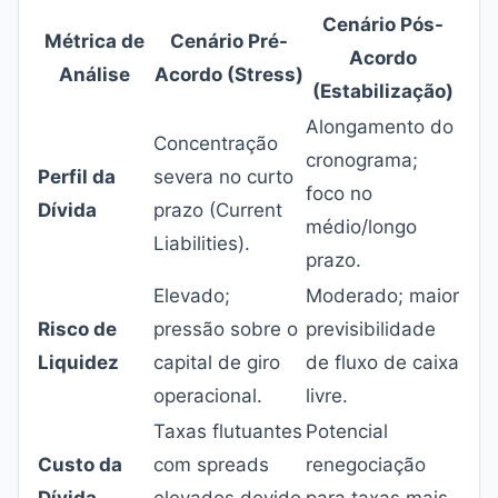
Cenário Pós-
Métrica de
Cenário Pré-
Acordo
Análise
Acordo (Stress)
(Estabilização)
Alongamento do
Concentração
cronograma;
Perfil da
severa no curto
foco no
Dívida
prazo (Current
médio/longo
Liabilities).
prazo.
Elevado;
Moderado; maior
Risco de
pressão sobre o
previsibilidade
Liquidez
capital de giro
de fluxo de caixa
operacional.
livre.
Taxas flutuantes
Potencial
Custo da
com spreads
renegociação