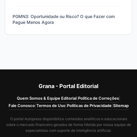
PGMN3: Oportunidade ou Risco? O que Fazer com
Pague Menos Agora
Grana - Portal Editorial
Quem Somos & Equipe Editorial
|
Política de Correções
|
Fale Conosco
|
Termos de Uso
|
Políticas de Privacidade
|
Sitemap
O portal Autopress disponibiliza conteúdos analíticos e educacionais
sobre o mercado financeiro gerados de forma híbrida por nossa equipe de
especialistas com suporte de inteligência artificial.