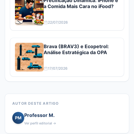
Precificação Dinâmica: iPhone e
a Comida Mais Cara no iFood?
22/07/2026
Brava (BRAV3) e Ecopetrol:
Análise Estratégica da OPA
17/07/2026
AUTOR DESTE ARTIGO
Professor M.
PM
Ver perfil editorial →