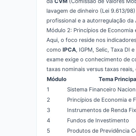
da
CVM
(Comissão de Valores Mobi
lavagem de dinheiro (Lei 9.613/98)
profissional e a autorregulação d
Módulo 2: Princípios de Economia 
Aqui, o foco reside nos indicador
como
IPCA
, IGPM, Selic, Taxa DI
exame exige o conhecimento de co
taxas nominais versus taxas reais,
Módulo
Tema Principa
1
Sistema Financeiro Nacion
2
Princípios de Economia e 
3
Instrumentos de Renda Fix
4
Fundos de Investimento
5
Produtos de Previdência 