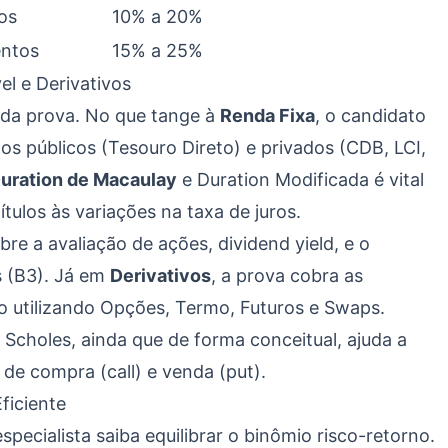
os
10% a 20%
entos
15% a 25%
el e Derivativos
s da prova. No que tange à
Renda Fixa
, o candidato
los públicos (Tesouro Direto) e privados (CDB, LCI,
uration de Macaulay
e Duration Modificada é vital
ítulos às variações na taxa de juros.
obre a avaliação de ações, dividend yield, e o
s (B3). Já em
Derivativos
, a prova cobra as
o utilizando Opções, Termo, Futuros e Swaps.
choles, ainda que de forma conceitual, ajuda a
de compra (call) e venda (put).
ficiente
specialista saiba equilibrar o binômio risco-retorno.