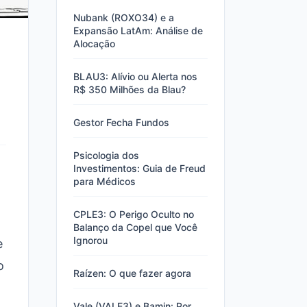
Nubank (ROXO34) e a
Expansão LatAm: Análise de
Alocação
BLAU3: Alívio ou Alerta nos
R$ 350 Milhões da Blau?
Gestor Fecha Fundos
Psicologia dos
Investimentos: Guia de Freud
para Médicos
CPLE3: O Perigo Oculto no
Balanço da Copel que Você
Ignorou
e
o
Raízen: O que fazer agora
Vale (VALE3) e Bamin: Por