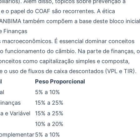
liários). Além disso, tópicos sobre prevenção à
 e o papel do COAF são recorrentes. A ética
a ANBIMA também compõem a base deste bloco inicial
e Finanças
es macroeconômicos. É essencial dominar conceitos
 e o funcionamento do câmbio. Na parte de finanças, o
nceitos como capitalização simples e composta,
 e o uso de fluxos de caixa descontados (VPL e TIR).
l
Peso Proporcional
al
5% a 10%
Finanças
15% a 25%
a e Variável
15% a 25%
10% a 20%
Complementar
5% a 10%