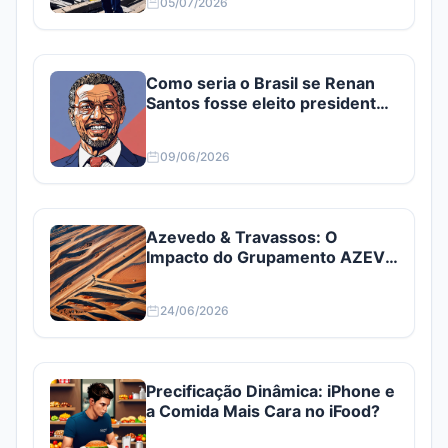
05/07/2026
Como seria o Brasil se Renan
Santos fosse eleito presidente?
Confira
09/06/2026
Azevedo & Travassos: O
Impacto do Grupamento AZEV3
e AZEV4
24/06/2026
Precificação Dinâmica: iPhone e
a Comida Mais Cara no iFood?