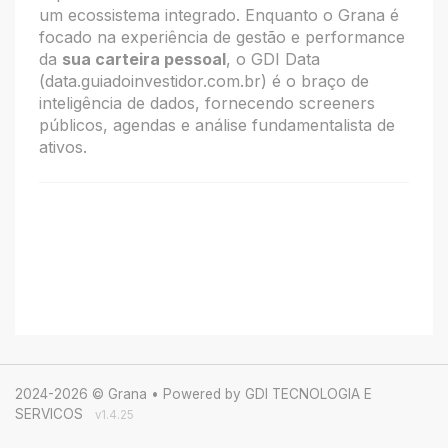
um ecossistema integrado. Enquanto o Grana é
focado na experiência de gestão e performance
da
sua carteira pessoal
, o GDI Data
(data.guiadoinvestidor.com.br) é o braço de
inteligência de dados, fornecendo screeners
públicos, agendas e análise fundamentalista de
ativos.
2024-2026 © Grana • Powered by GDI TECNOLOGIA E
SERVICOS
v1.4.25
Investimentos financeiros podem ocasionar perdas, esteja ciente disso antes de investir.
Ler o disclaimer.