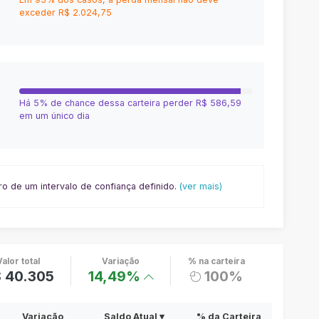
exceder
R$ 2.024,75
Há 5% de chance dessa carteira perder
R$ 586,59
em um único dia
o de um intervalo de confiança definido.
(ver mais)
Valor total
Variação
% na carteira
 40.305
14,49%
100%
Variação
Saldo Atual ▾
% da Carteira