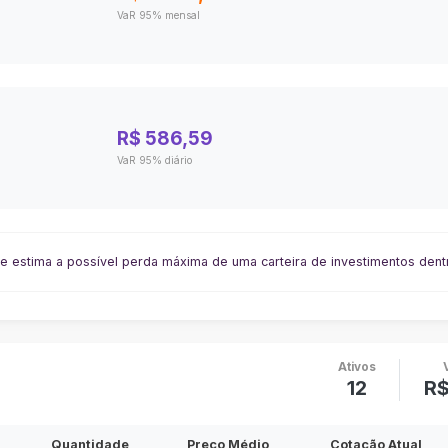
VaR 95% mensal
R$ 586,59
VaR 95% diário
e estima a possível perda máxima de uma carteira de investimentos dentr
Ativos
12
R$
Quantidade
Preço Médio
Cotação Atual