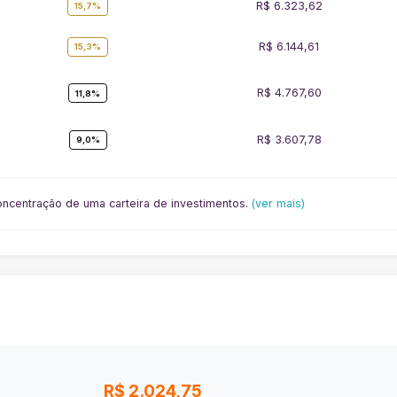
R$ 6.323,62
15,7%
R$ 6.144,61
15,3%
R$ 4.767,60
11,8%
R$ 3.607,78
9,0%
ncentração de uma carteira de investimentos.
(ver mais)
R$ 2.024,75