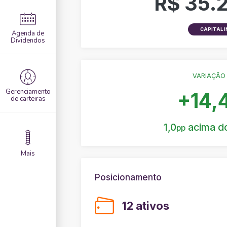
R$ 35.
CAPITAL I
Agenda de
Dividendos
VARIAÇÃO
Gerenciamento
+14
de carteiras
1,0
acima d
pp
Mais
Posicionamento
12 ativos