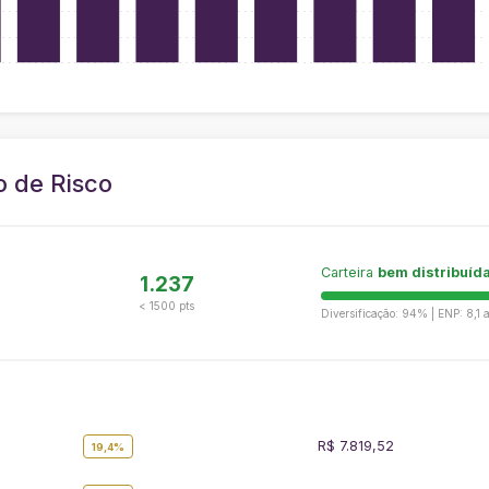
o de Risco
Carteira
bem distribuíd
1.237
< 1500 pts
Diversificação: 94% | ENP: 8,1 
R$ 7.819,52
19,4%