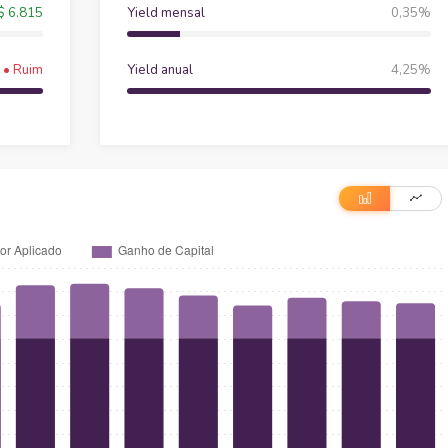
 6.815
Yield mensal
0,35%
 • Ruim
Yield anual
4,25%