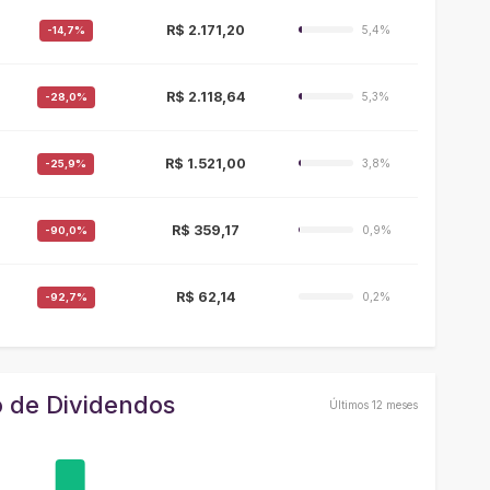
R$ 2.171,20
5,4%
-14,7%
R$ 2.118,64
5,3%
-28,0%
R$ 1.521,00
3,8%
-25,9%
R$ 359,17
0,9%
-90,0%
R$ 62,14
0,2%
-92,7%
 de Dividendos
Últimos 12 meses