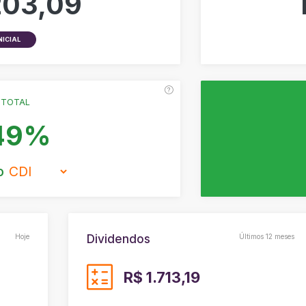
203,09
NICIAL
 TOTAL
,49%
o
Dividendos
Hoje
Últimos
12 meses
R$ 1.713,19