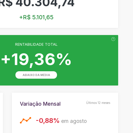
R$ 40.304,74
+R$ 5.101,65
RENTABILIDADE TOTAL
+19,36%
ABAIXO DA MÉDIA
Variação Mensal
Últimos
12 meses
-0,88%
em agosto