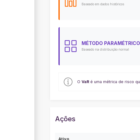
Baseado em dados históricos
MÉTODO
PARAMÉTRICO
Baseado na distribuição normal
O
VaR
é uma métrica de risco qu
Ações
Ativo