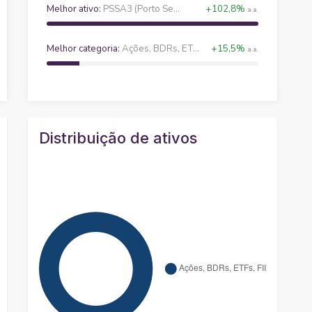
Melhor ativo:
PSSA3 (Porto Seguro SA)
+102,8%
a.a.
Melhor categoria:
Ações, BDRs, ETFs, FIIs ou Units
+15,5%
a.a.
Distribuição de ativos