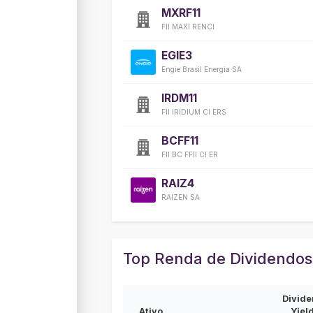
MXRF11
FII MAXI RENCI
EGIE3
Engie Brasil Energia SA
IRDM11
FII IRIDIUM CI ERS
BCFF11
FII BC FFII CI ER
RAIZ4
RAIZEN SA
Top Renda de Dividendos
Divide
Ativo
Yiel