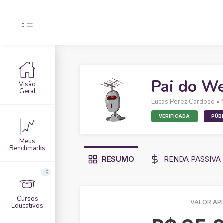
Pai do We
Visão
Geral
Lucas Perez Cardoso
• 
VERIFICADA
PÚB
Meus
Benchmarks
RESUMO
RENDA PASSIVA
Cursos
VALOR AP
Educativos