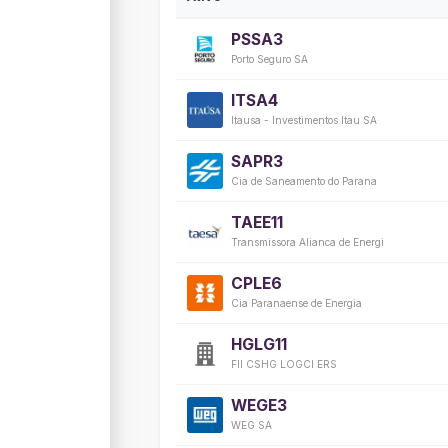
PSSA3
Porto Seguro SA
ITSA4
Itausa - Investimentos Itau SA
SAPR3
Cia de Saneamento do Parana
TAEE11
Transmissora Alianca de Energi
CPLE6
Cia Paranaense de Energia
HGLG11
FII CSHG LOGCI ERS
WEGE3
WEG SA