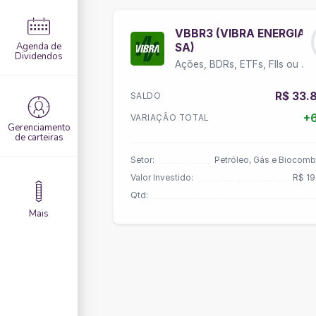
VBBR3 (VIBRA ENERGIA
Agenda de
SA)
Dividendos
Ações, BDRs, ETFs, FIIs ou Units
R$ 33.
SALDO
+
VARIAÇÃO TOTAL
Gerenciamento
de carteiras
Setor:
Petróleo, Gás e Biocomb
Valor Investido:
R$ 19
Qtd:
Mais