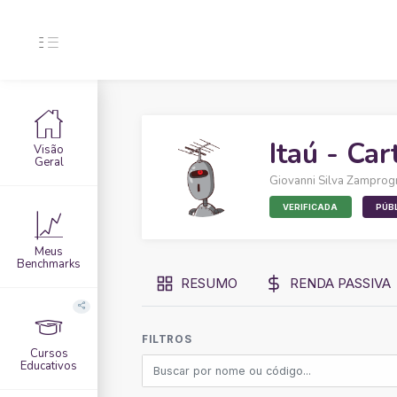
Itaú - Car
Visão
Geral
Giovanni Silva Zamprog
VERIFICADA
PÚB
Meus
Benchmarks
RESUMO
RENDA PASSIVA
FILTROS
Cursos
Educativos