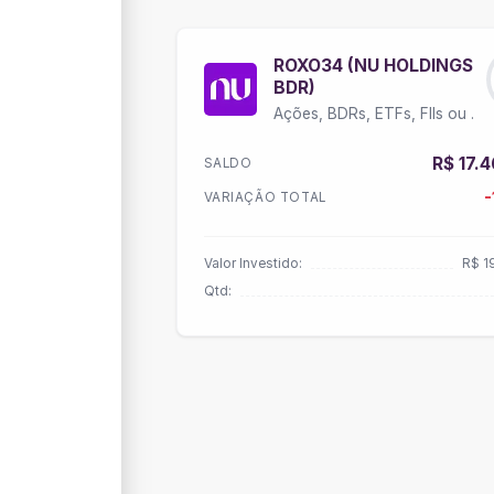
ROXO34 (NU HOLDINGS
BDR)
Ações, BDRs, ETFs, FIIs ou Units
R$ 17.
SALDO
VARIAÇÃO TOTAL
Valor Investido:
R$ 1
Qtd: