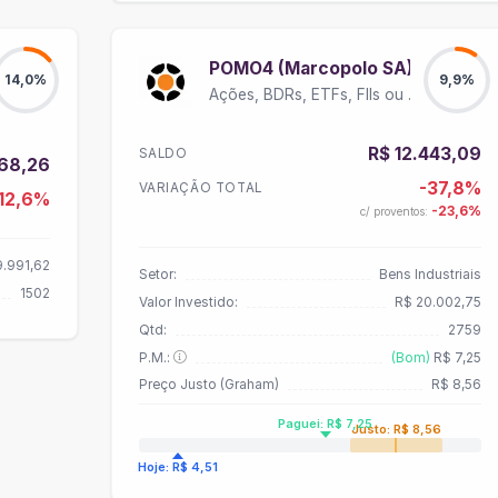
POMO4 (Marcopolo SA)
14,0%
9,9%
Ações, BDRs, ETFs, FIIs ou Units
R$ 12.443,09
SALDO
468,26
-37,8%
VARIAÇÃO TOTAL
-12,6%
-23,6%
c/ proventos:
9.991,62
Setor:
Bens Industriais
1502
Valor Investido:
R$ 20.002,75
Qtd:
2759
P.M.:
(Bom)
R$ 7,25
Preço Justo (Graham)
R$ 8,56
Paguei: R$ 7,25
Justo: R$ 8,56
Hoje: R$ 4,51