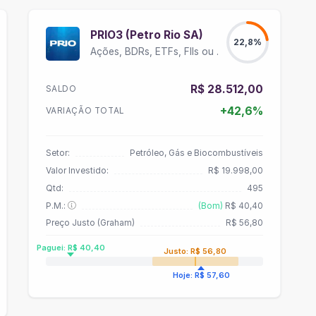
PRIO3 (Petro Rio SA)
22,8%
Ações, BDRs, ETFs, FIIs ou Units
R$ 28.512,00
SALDO
+42,6%
VARIAÇÃO TOTAL
Setor:
Petróleo, Gás e Biocombustíveis
Valor Investido:
R$ 19.998,00
Qtd:
495
P.M.:
(Bom)
R$ 40,40
Preço Justo (Graham)
R$ 56,80
Paguei: R$ 40,40
Justo: R$ 56,80
Hoje: R$ 57,60