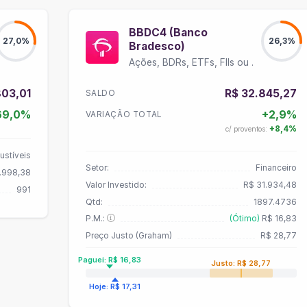
BBDC4 (Banco
27,0%
26,3%
Bradesco)
Ações, BDRs, ETFs, FIIs ou Units
803,01
R$ 32.845,27
SALDO
69,0%
+2,9%
VARIAÇÃO TOTAL
+8,4%
c/ proventos:
ustíveis
Setor:
Financeiro
.998,38
Valor Investido:
R$ 31.934,48
991
Qtd:
1897.4736
P.M.:
(Ótimo)
R$ 16,83
Preço Justo (Graham)
R$ 28,77
Paguei: R$ 16,83
Justo: R$ 28,77
Hoje: R$ 17,31