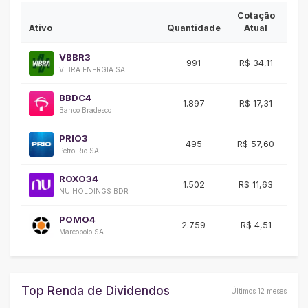
Cotação
Ativo
Quantidade
Atual
Var
VBBR3
991
R$ 34,11
+6
VIBRA ENERGIA SA
BBDC4
1.897
R$ 17,31
+
Banco Bradesco
PRIO3
495
R$ 57,60
+4
Petro Rio SA
ROXO34
1.502
R$ 11,63
-1
NU HOLDINGS BDR
POMO4
2.759
R$ 4,51
-3
Marcopolo SA
Top Renda de Dividendos
Últimos 12 meses