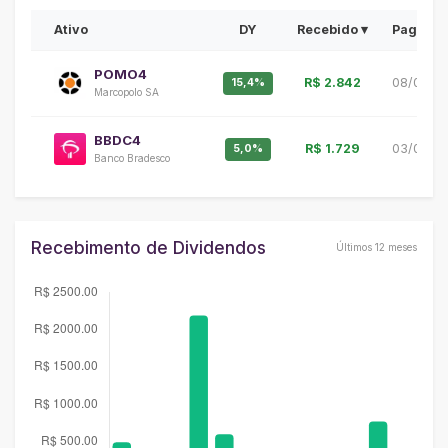
Ativo
DY
Recebido ▾
Pagame
POMO4
R$ 2.842
08/05/2
15,4%
Marcopolo SA
BBDC4
R$ 1.729
03/08/2
5,0%
Banco Bradesco
Recebimento de Dividendos
Últimos 12 meses