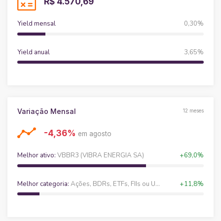
R$ 4.570,69
Yield mensal
0,30%
Yield anual
3,65%
Variação Mensal
12 meses
-4,36%
em agosto
Melhor ativo:
VBBR3 (VIBRA ENERGIA SA)
+69,0%
Melhor categoria:
Ações, BDRs, ETFs, FIIs ou Units
+11,8%