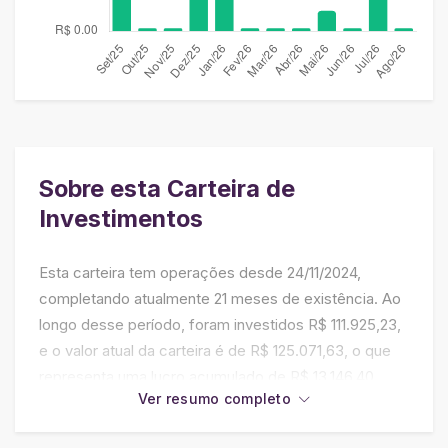
Sobre esta Carteira de
Investimentos
Esta carteira tem operações desde 24/11/2024,
completando atualmente 21 meses de existência. Ao
longo desse período, foram investidos R$ 111.925,23,
e o valor atual da carteira é de R$ 125.071,63, o que
representa uma lucro acumulado de R$ 13.146,40,
Ver resumo completo
refletindo uma rentabilidade positiva de 15.83% até o
momento. Isso indica que, infelizmente, a carteira