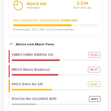
2.234
ÍNDICE HHI
Herfindahl
1500-2500 pts
Esta carteira tem concentração
moderada
Diversificação: 69% | ENP: 4,5 ativos equivalentes
Ativos com Maior Peso
VBBR3 (VIBRA ENERGIA SA)
27,0%
BBDC4 (Banco Bradesco)
26,3%
PRIO3 (Petro Rio SA)
22,8%
ROXO34 (NU HOLDINGS BDR)
14,0%