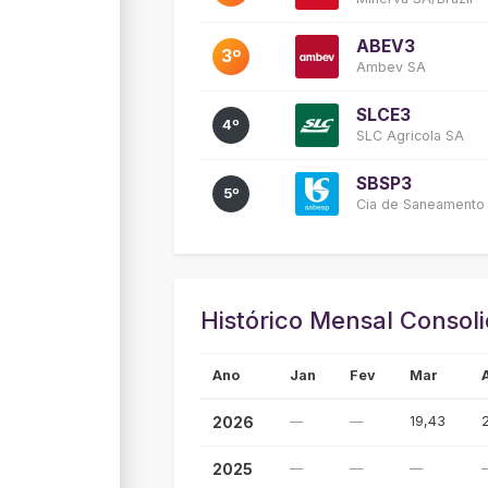
ABEV3
3º
Ambev SA
SLCE3
4º
SLC Agricola SA
SBSP3
5º
Cia de Saneamento 
Histórico Mensal Consol
Ano
Jan
Fev
Mar
—
—
19,43
2026
—
—
—
2025