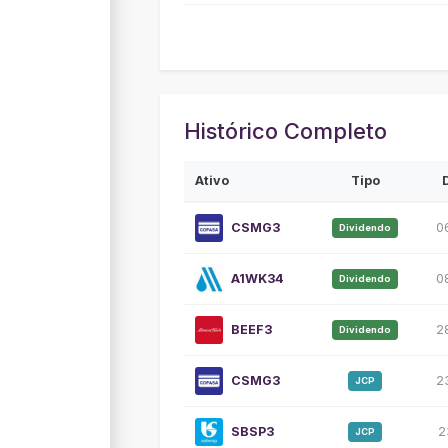
Histórico Completo
Ativo
Tipo
CSMG3
0
Dividendo
A1WK34
0
Dividendo
BEEF3
2
Dividendo
CSMG3
2
JCP
SBSP3
2
JCP