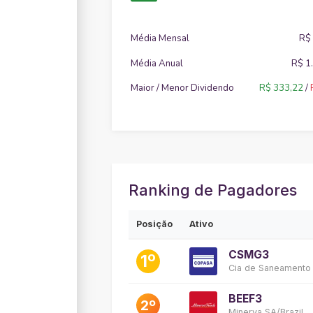
Média Mensal
R$
Média Anual
R$ 1
Maior / Menor
Dividendo
R$ 333,22
/
Ranking de Pagadores
Posição
Ativo
CSMG3
1º
Cia de Saneamento
BEEF3
2º
Minerva SA/Brazil