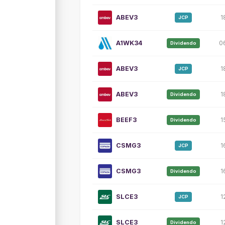
ABEV3
1
JCP
A1WK34
0
Dividendo
ABEV3
1
JCP
ABEV3
1
Dividendo
BEEF3
1
Dividendo
CSMG3
1
JCP
CSMG3
1
Dividendo
SLCE3
1
JCP
SLCE3
1
Dividendo