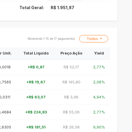
Total Geral:
R$ 1.951,87
Todos
Mostrando 1-15 de 17 pagamentos
r Unit.
Total Líquido
Preço Ação
Yield
0,0018
+R$ 0,87
R$ 52,17
2,77%
0,7565
+R$ 19,67
R$ 145,80
2,08%
0,0311
+R$ 63,07
R$ 3,96
4,94%
0,4684
+R$ 224,83
R$ 55,06
2,77%
2,6305
+R$ 181,51
R$ 26,58
9,90%