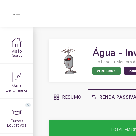
Água - In
Visão
Geral
Julio Lopes
• Membro d
VERIFICADA
PÚB
Meus
Benchmarks
RESUMO
RENDA PASSIV
Cursos
Educativos
TOTAL EM DI