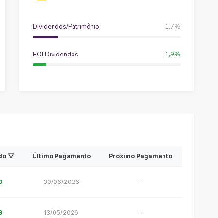
Dividendos/Patrimônio
1,7%
ROI Dividendos
1,9%
ido ▽
Último Pagamento
Próximo Pagamento
0
30/06/2026
-
9
13/05/2026
-