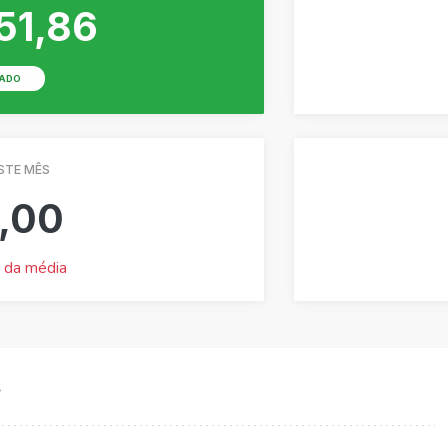
51,86
ADO
STE MÊS
,00
 da média
s