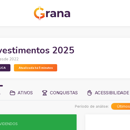
vestimentos 2025
esde 2022
LICA
Atualizada há 5 minutos
A
ATIVOS
CONQUISTAS
ACESSIBILIDADE
Período de análise:
Último
VIDENDOS