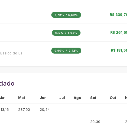
R$ 339,7
5,78%
/
5,69%
R$ 261,5
5,17%
/
5,93%
R$ 181,5
9,90%
/
2,42%
Basico do Es
idado
Abr
Mai
Jun
Jul
Ago
Set
Out
213,16
287,90
20,54
—
—
—
—
—
—
—
—
—
20,39
—