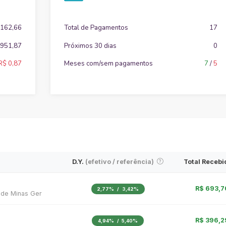
 162,66
Total de Pagamentos
17
.951,87
Próximos 30 dias
0
R$ 0,87
Meses com/sem pagamentos
7
/
5
D.Y.
(efetivo / referência)
Total Receb
R$ 693,7
2,77%
/
3,42%
 de Minas Ger
R$ 396,2
4,94%
/
5,40%