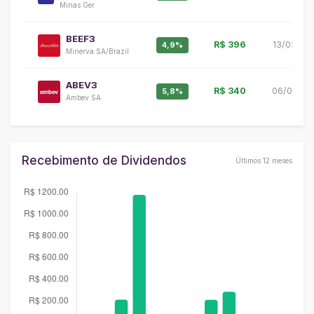
Minas Ger
BEEF3
R$ 396
13/05/20
4,9%
Minerva SA/Brazil
ABEV3
R$ 340
06/04/20
5,8%
Ambev SA
Recebimento de Dividendos
Últimos 12 meses