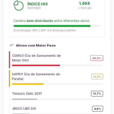
1.468
ÍNDICE HHI
Herfindahl
< 1500 pts
Carteira
bem distribuída
entre diferentes ativos
Diversificação: 88% | ENP: 6,8 ativos equivalentes
Ativos com Maior Peso
CSMG3 (Cia de Saneamento de
26,3%
Minas Ger)
SAPR11 (Cia de Saneamento do
17,3%
Parana)
Tesouro Selic 2031
13,7%
JBSS3 (JBS SA)
9,6%