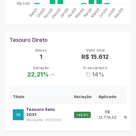
Tesouro Direto
Ativos
Valor total
1
R$ 15.612
Variação
% na carteira
22,21%
14%
Sal
Título
Variação
Aplicado
Atual
Tesouro Selic
R$
R$
2031
TD
+22,2%
12.774,52
15.61
Vencimento: 01/03/2031