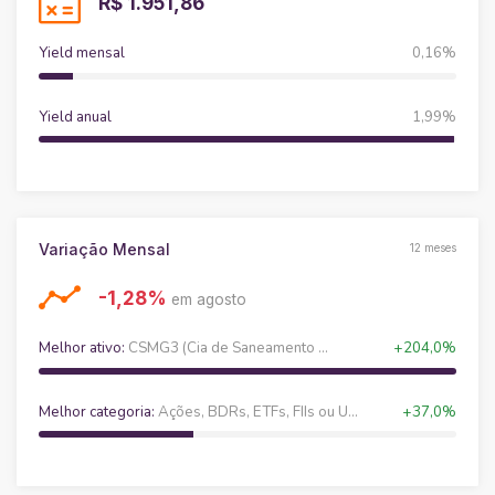
R$ 1.951,86
Yield mensal
0,16%
Yield anual
1,99%
Variação Mensal
12 meses
-1,28%
em agosto
Melhor ativo:
CSMG3 (Cia de Saneamento de Minas Ger)
+204,0%
Melhor categoria:
Ações, BDRs, ETFs, FIIs ou Units
+37,0%