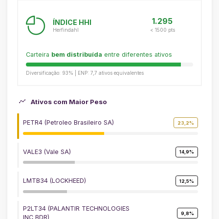
1.295
ÍNDICE HHI
Herfindahl
< 1500 pts
Carteira
bem distribuída
entre diferentes ativos
Diversificação: 93% | ENP: 7,7 ativos equivalentes
Ativos com Maior Peso
PETR4 (Petroleo Brasileiro SA)
23,2%
VALE3 (Vale SA)
14,9%
LMTB34 (LOCKHEED)
12,5%
P2LT34 (PALANTIR TECHNOLOGIES
9,8%
INC BDR)