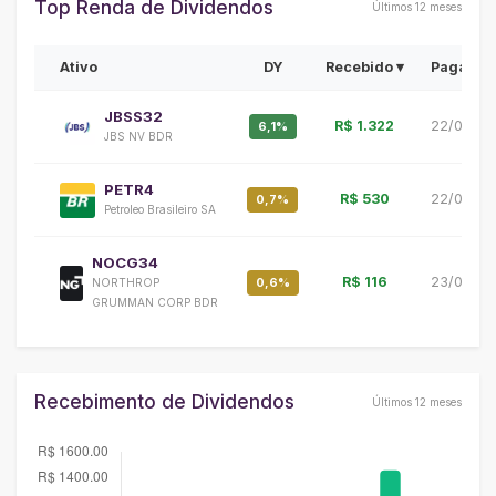
Top Renda de Dividendos
Últimos 12 meses
Ativo
DY
Recebido ▾
Pagamen
JBSS32
R$ 1.322
22/06/20
6,1%
JBS NV BDR
PETR4
R$ 530
22/06/20
0,7%
Petroleo Brasileiro SA
NOCG34
R$ 116
23/06/20
0,6%
NORTHROP
GRUMMAN CORP BDR
Recebimento de Dividendos
Últimos 12 meses