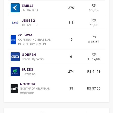
EMBJ3
R$
270
+
92,52
EMBRAER SA
JBSS32
R$
318
-
72,08
JBS NV BDR
G1LW34
R$
16
CORNING INC BRAZILIAN
+1
845,64
DEPOSITARY RECEIPT
GDBR34
R$
6
+
1.967,55
General Dynamics
SUZB3
274
R$ 41,78
-
Suzano SA
NOCG34
35
R$ 57,60
NORTHROP GRUMMAN
-9
CORP BDR