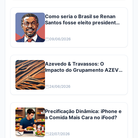
Como seria o Brasil se Renan
Santos fosse eleito presidente?
Confira
09/06/2026
Azevedo & Travassos: O
Impacto do Grupamento AZEV3
e AZEV4
24/06/2026
Precificação Dinâmica: iPhone e
a Comida Mais Cara no iFood?
22/07/2026