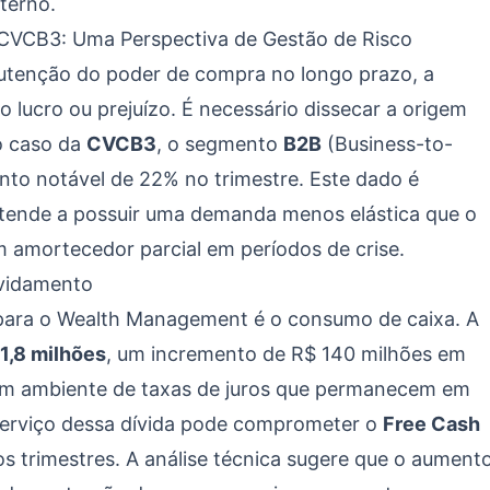
terno.
CVCB3: Uma Perspectiva de Gestão de Risco
nutenção do poder de compra no longo prazo, a
do lucro ou prejuízo. É necessário dissecar a origem
No caso da
CVCB3
, o segmento
B2B
(Business-to-
to notável de 22% no trimestre. Este dado é
o tende a possuir uma demanda menos elástica que o
m amortecedor parcial em períodos de crise.
ividamento
para o Wealth Management é o consumo de caixa. A
1,8 milhões
, um incremento de R$ 140 milhões em
m um ambiente de taxas de juros que permanecem em
 serviço dessa dívida pode comprometer o
Free Cash
s trimestres. A análise técnica sugere que o aument