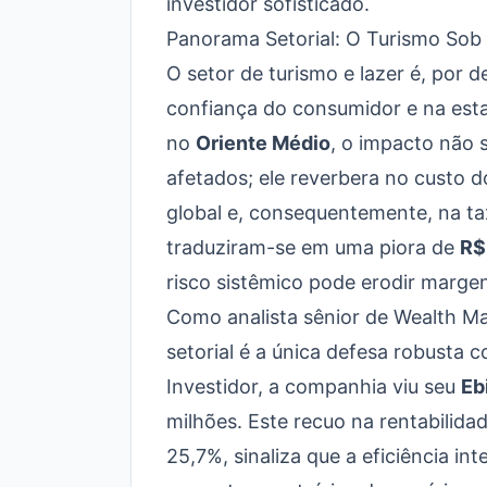
investidor sofisticado.
Panorama Setorial: O Turismo Sob 
O setor de turismo e lazer é, por 
confiança do consumidor e na est
no
Oriente Médio
, o impacto não 
afetados; ele reverbera no custo 
global e, consequentemente, na ta
traduziram-se em uma piora de
R$
risco sistêmico pode erodir marge
Como analista sênior de Wealth Ma
setorial é a única defesa robusta
Investidor
, a companhia viu seu
Eb
milhões. Este recuo na rentabilid
25,7%, sinaliza que a eficiência int