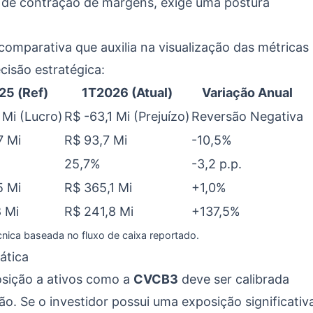
e contração de margens, exige uma postura
omparativa que auxilia na visualização das métricas
isão estratégica:
25 (Ref)
1T2026 (Atual)
Variação Anual
 Mi (Lucro)
R$ -63,1 Mi (Prejuízo)
Reversão Negativa
7 Mi
R$ 93,7 Mi
-10,5%
25,7%
-3,2 p.p.
5 Mi
R$ 365,1 Mi
+1,0%
8 Mi
R$ 241,8 Mi
+137,5%
nica baseada no fluxo de caixa reportado.
ática
posição a ativos como a
CVCB3
deve ser calibrada
ão. Se o investidor possui uma exposição significativ