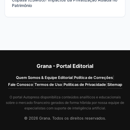
Patrimônio
Grana - Portal Editorial
Quem Somos & Equipe Editorial
|
Política de Correções
|
Fale Conosco
|
Termos de Uso
|
Políticas de Privacidade
|
Sitemap
O portal Autopress disponibiliza conteúdos analíticos e educacionais
sobre o mercado financeiro gerados de forma híbrida por nossa equipe de
especialistas com suporte de inteligência artificial.
© 2026 Grana. Todos os direitos reservados.